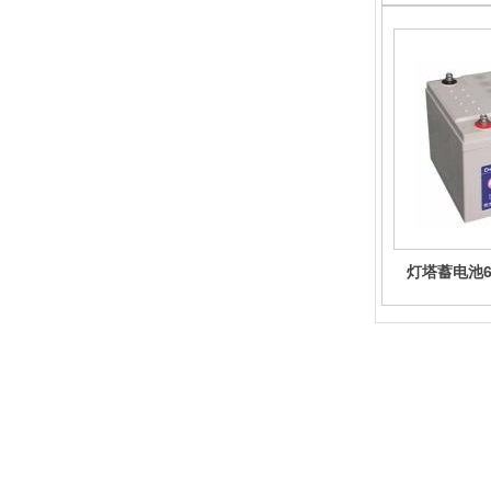
灯塔蓄电池6
u