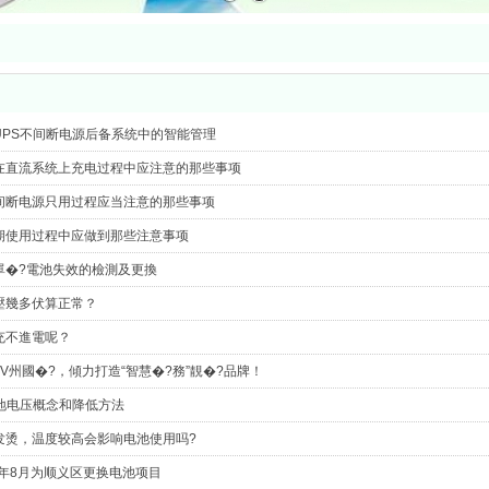
UPS不间断电源后备系统中的智能管理
在直流系统上充电过程中应注意的那些事项
间断电源只用过程应当注意的那些事项
期使用过程中应做到那些注意事项
單�?電池失效的檢測及更換
壓幾多伏算正常？
充不進電呢？
V州國�?，傾力打造“智慧�?務”靚�?品牌！
零地电压概念和降低方法
发烫，温度较高会影响电池使用吗?
8年8月为顺义区更换电池项目