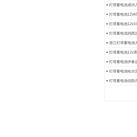
灯塔蓄电池成功
灯塔蓄电池12v6
灯塔蓄电池12v1
灯塔蓄电池鸡西
浙江灯塔蓄电池
灯塔蓄电池12v
灯塔蓄电池伊春
灯塔蓄电池哈尔
灯塔蓄电池信阳