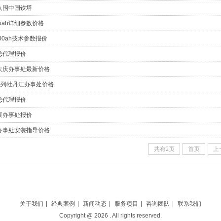
入围中国铁塔
5ah详细参数价格
00ah技术参数报价
总代理报价
大庆办事处最新价格
系列牡丹江办事处价格
总代理报价
滨办事处报价
办事处安装指导价格
共有2页
首页
上
关于我们
|
经典案例
|
新闻动态
|
服务项目
|
咨询团队
|
联系我们
Copyright @
2026
. All rights reserved.