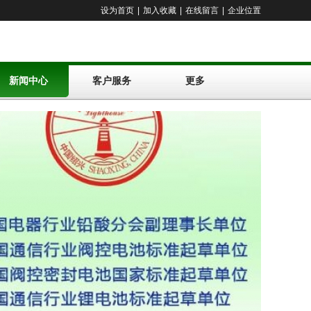
设为首页
|
加入收藏
|
在线留言
|
企业位置
新闻中心
客户服务
更多