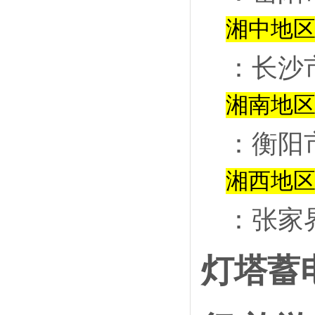
湘中地
：
长沙
湘南地
：
衡阳
湘西地
：
张家
灯塔蓄